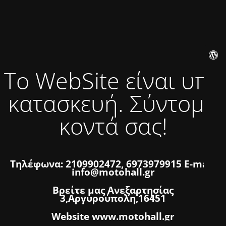
Το WebSite είναι υπό
κατασκευή. Σύντομα
κοντά σας!
Τηλέφωνα: 2109902472, 6973979915 E-mail:
info@motohall.gr
Βρείτε μας Ανεξαρτησίας
3,Αργυρούπολη,16451
Website www.motohall.gr