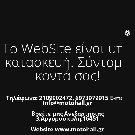
Το WebSite είναι υπό
κατασκευή. Σύντομα
κοντά σας!
Τηλέφωνα: 2109902472, 6973979915 E-mail:
info@motohall.gr
Βρείτε μας Ανεξαρτησίας
3,Αργυρούπολη,16451
Website www.motohall.gr