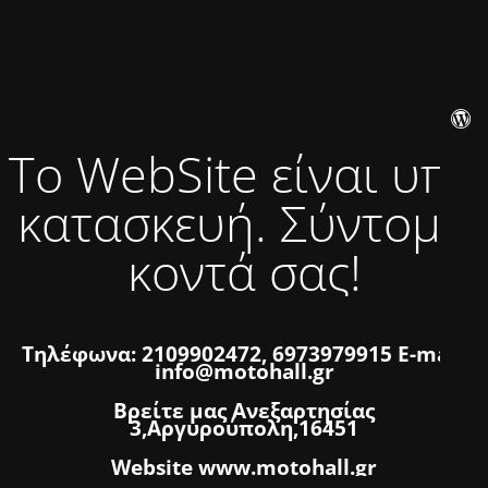
Το WebSite είναι υπό
κατασκευή. Σύντομα
κοντά σας!
Τηλέφωνα: 2109902472, 6973979915 E-mail:
info@motohall.gr
Βρείτε μας Ανεξαρτησίας
3,Αργυρούπολη,16451
Website www.motohall.gr