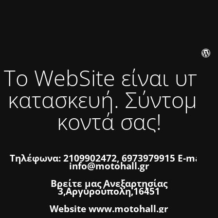
Το WebSite είναι υπό
κατασκευή. Σύντομα
κοντά σας!
Τηλέφωνα: 2109902472, 6973979915 E-mail:
info@motohall.gr
Βρείτε μας Ανεξαρτησίας
3,Αργυρούπολη,16451
Website www.motohall.gr