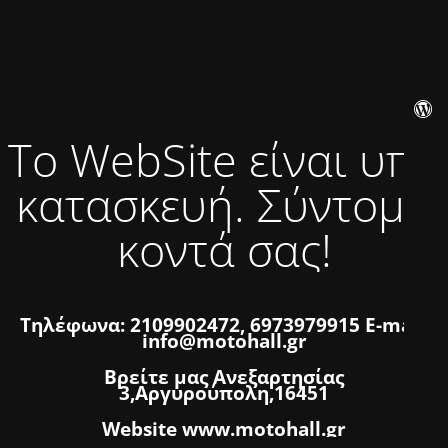
Το WebSite είναι υπό
κατασκευή. Σύντομα
κοντά σας!
Τηλέφωνα: 2109902472, 6973979915 E-mail:
info@motohall.gr
Βρείτε μας Ανεξαρτησίας
3,Αργυρούπολη,16451
Website www.motohall.gr