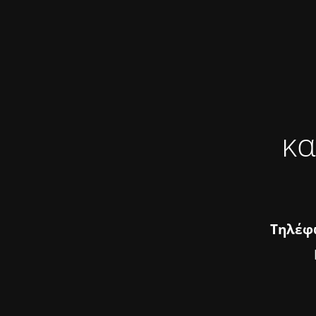
κα
Τηλέφω