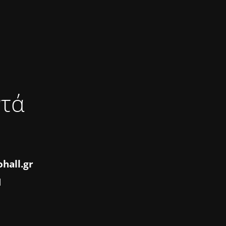
ντά
hall.gr
1