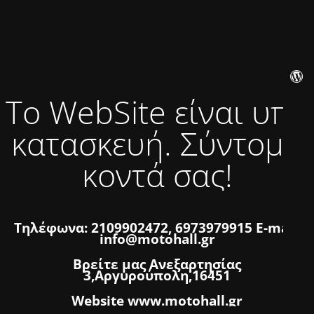
Το WebSite είναι υπό
κατασκευή. Σύντομα
κοντά σας!
Τηλέφωνα: 2109902472, 6973979915 E-mail:
info@motohall.gr
Βρείτε μας Ανεξαρτησίας
3,Αργυρούπολη,16451
Website www.motohall.gr