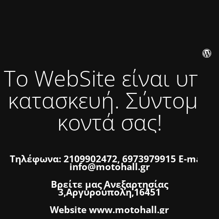
Το WebSite είναι υπό
κατασκευή. Σύντομα
κοντά σας!
Τηλέφωνα: 2109902472, 6973979915 E-mail:
info@motohall.gr
Βρείτε μας Ανεξαρτησίας
3,Αργυρούπολη,16451
Website www.motohall.gr