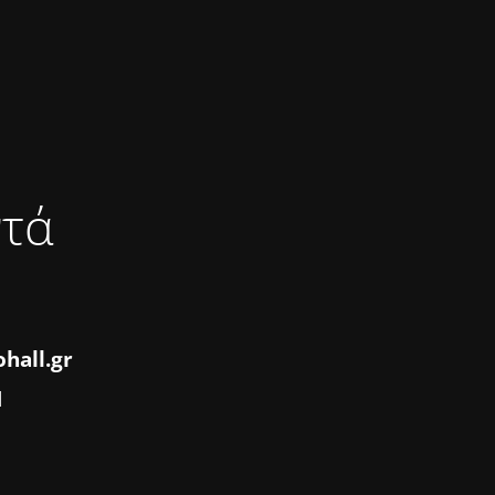
ντά
hall.gr
1