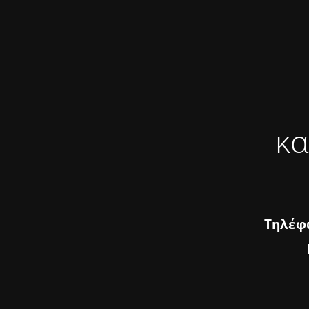
κα
Τηλέφω