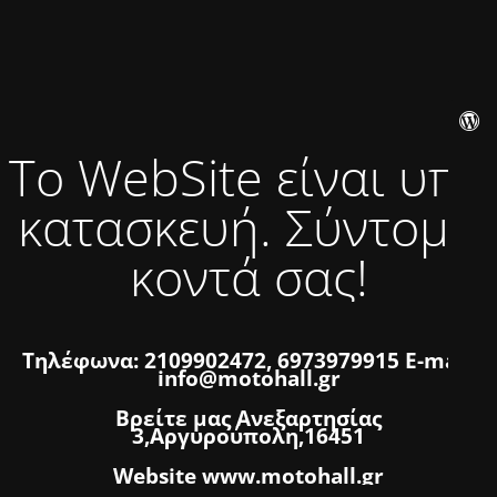
Το WebSite είναι υπό
κατασκευή. Σύντομα
κοντά σας!
Τηλέφωνα: 2109902472, 6973979915 E-mail:
info@motohall.gr
Βρείτε μας Ανεξαρτησίας
3,Αργυρούπολη,16451
Website www.motohall.gr