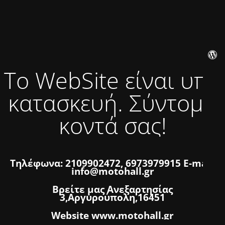
Το WebSite είναι υπό
κατασκευή. Σύντομα
κοντά σας!
Τηλέφωνα: 2109902472, 6973979915 E-mail:
info@motohall.gr
Βρείτε μας Ανεξαρτησίας
3,Αργυρούπολη,16451
Website www.motohall.gr