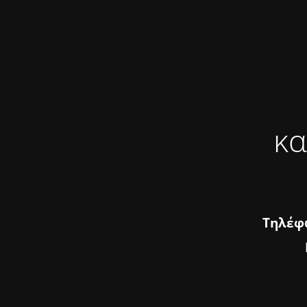
κα
Τηλέφω