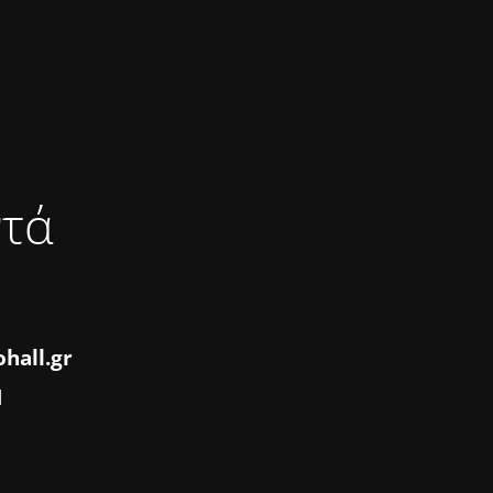
ντά
hall.gr
1