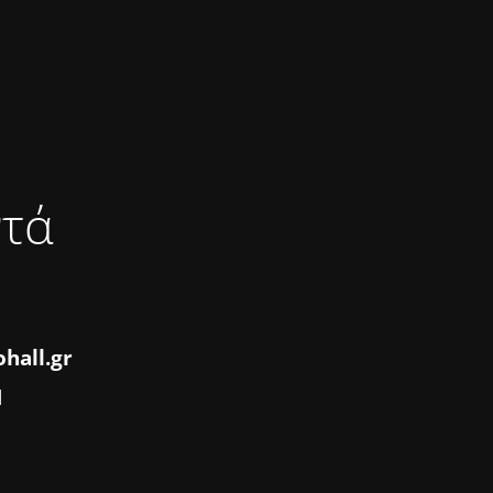
ντά
hall.gr
1