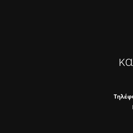
κα
Τηλέφω