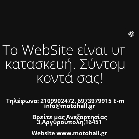
Το WebSite είναι υπό
κατασκευή. Σύντομα
κοντά σας!
Τηλέφωνα: 2109902472, 6973979915 E-mail:
info@motohall.gr
Βρείτε μας Ανεξαρτησίας
3,Αργυρούπολη,16451
Website www.motohall.gr