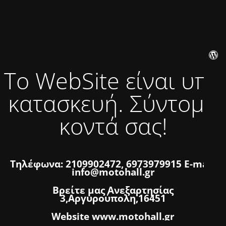
Το WebSite είναι υπό
κατασκευή. Σύντομα
κοντά σας!
Τηλέφωνα: 2109902472, 6973979915 E-mail:
info@motohall.gr
Βρείτε μας Ανεξαρτησίας
3,Αργυρούπολη,16451
Website www.motohall.gr