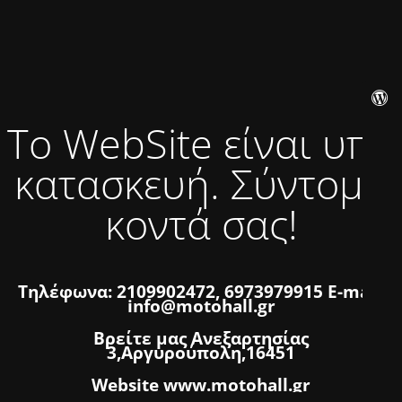
Το WebSite είναι υπό
κατασκευή. Σύντομα
κοντά σας!
Τηλέφωνα: 2109902472, 6973979915 E-mail:
info@motohall.gr
Βρείτε μας Ανεξαρτησίας
3,Αργυρούπολη,16451
Website www.motohall.gr