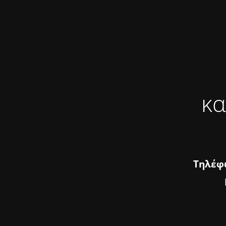
κα
Τηλέφω