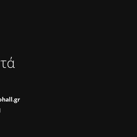
ντά
hall.gr
1